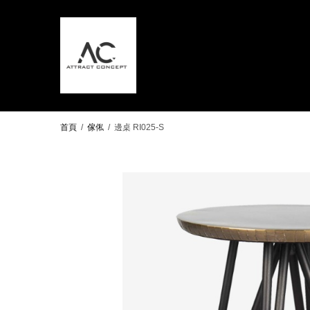
首頁
/
傢俬
/
邊桌 RI025-S