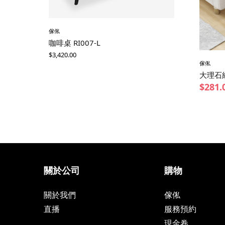
傢俬
咖啡桌 RI007-L
$
3,420.00
傢俬
大理石
$
281.
關於公司
購物
關於我們
傢俬
直播
服務預約
現金卷