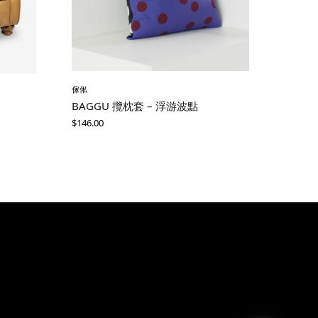
傢俬
BAGGU 攬枕套 – 浮游波點
$
146.00